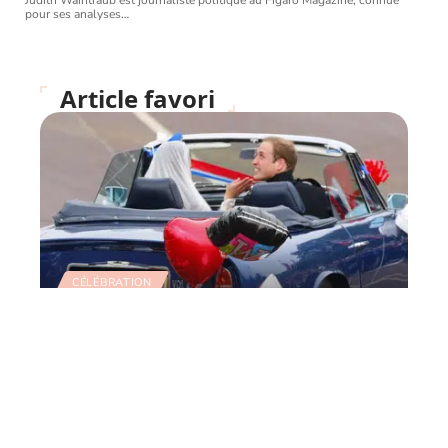
Judith Waintraub est journaliste politique au Figaro Magazine, connue
pour ses analyses
…
Article favori
CÉLÉBRATION
Retour sur le mariage du
siècle et le défilé des
voitures de collection
11 mars 2026