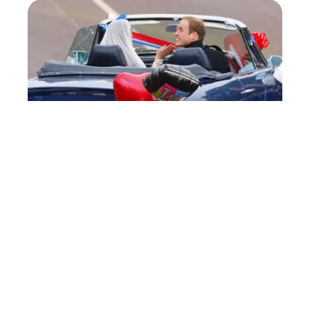
CÉLÉBRATION
Retour sur le mariage du
siècle et le défilé des
voitures de collection
11 mars 2026
Contact
Mentions Légales
Sitemap
© 2025 | la-mariee.fr