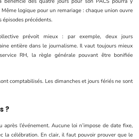
jà bénéficié des quatre jours pour son PACS pourra y
e. Même logique pour un remariage : chaque union ouvre
s épisodes précédents.
ollective prévoit mieux : par exemple, deux jours
ne entière dans le journalisme. Il vaut toujours mieux
ervice RH, la règle générale pouvant être bonifiée
sont comptabilisés. Les dimanches et jours fériés ne sont
s ?
ou après l’événement. Aucune loi n’impose de date fixe,
 la célébration. En clair, il faut pouvoir prouver que le