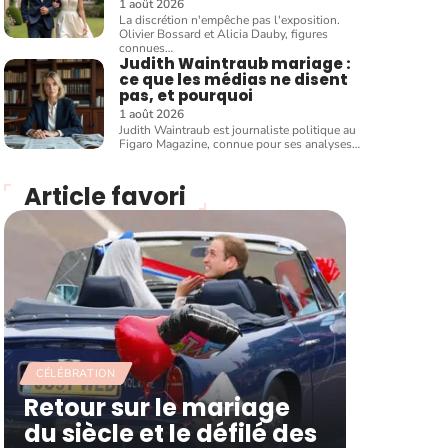
1 août 2026
La discrétion n'empêche pas l'exposition.
Olivier Bossard et Alicia Dauby, figures
connues
…
Judith Waintraub mariage :
ce que les médias ne disent
pas, et pourquoi
1 août 2026
Judith Waintraub est journaliste politique au
Figaro Magazine, connue pour ses analyses
…
Article favori
CÉLÉBRATION
Retour sur le mariage
du siècle et le défilé des