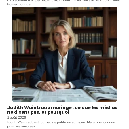
La discrétion n'empêche pas l'exposition. Olivier Bossard et Alicia Dauby,
figures connues
…
Judith Waintraub mariage : ce que les médias
ne disent pas, et pourquoi
1 août 2026
Judith Waintraub est journaliste politique au Figaro Magazine, connue
pour ses analyses
…