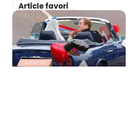
Article favori
CÉLÉBRATION
Retour sur le mariage du
siècle et le défilé des
voitures de collection
11 mars 2026
Contact
Mentions Légales
Sitemap