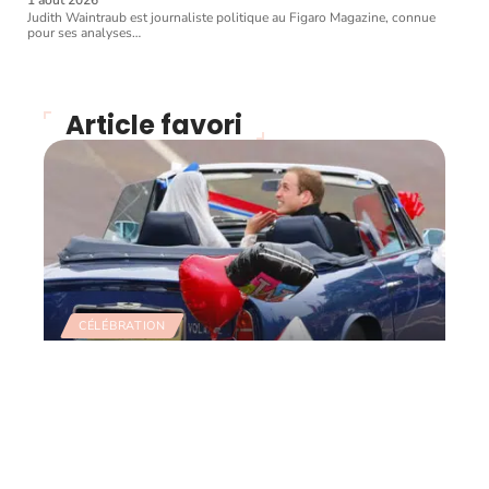
1 août 2026
Judith Waintraub est journaliste politique au Figaro Magazine, connue
pour ses analyses
…
Article favori
CÉLÉBRATION
Retour sur le mariage du
siècle et le défilé des
voitures de collection
11 mars 2026