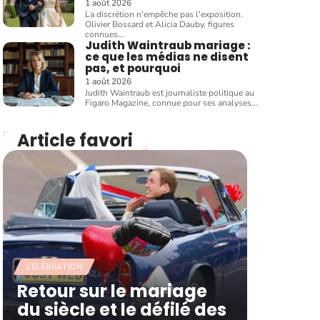
1 août 2026
La discrétion n'empêche pas l'exposition.
Olivier Bossard et Alicia Dauby, figures
connues
…
Judith Waintraub mariage :
ce que les médias ne disent
pas, et pourquoi
1 août 2026
Judith Waintraub est journaliste politique au
Figaro Magazine, connue pour ses analyses
…
Article favori
CÉLÉBRATION
Retour sur le mariage
du siècle et le défilé des