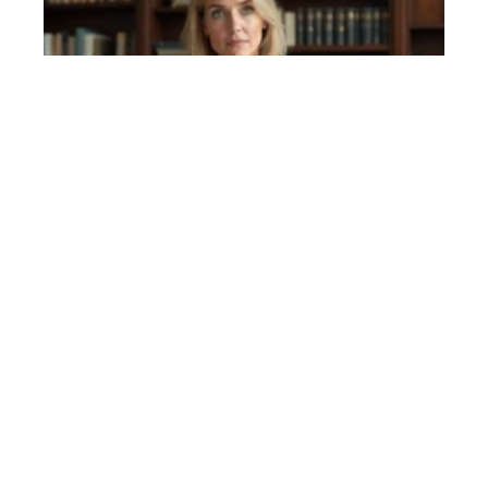
Judith Waintraub mariage : ce que les médias
ne disent pas, et pourquoi
1 août 2026
Judith Waintraub est journaliste politique au Figaro Magazine, connue
pour ses analyses
…
Article favori